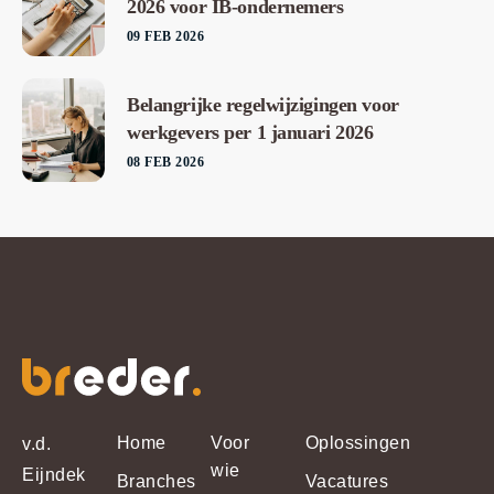
2026 voor IB-ondernemers
09 FEB 2026
Belangrijke regelwijzigingen voor
werkgevers per 1 januari 2026
08 FEB 2026
Home
Voor
Oplossingen
v.d.
wie
Eijndek
Branches
Vacatures