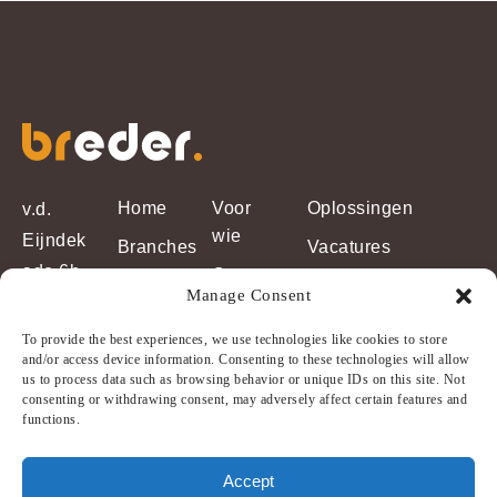
Home
Voor
Oplossingen
v.d.
wie
Eijndek
Branches
Vacatures
ade 6b
Over
Insights
Manage Consent
2102 LE
breder
Heemst
To provide the best experiences, we use technologies like cookies to store
Contact
and/or access device information. Consenting to these technologies will allow
ede
us to process data such as browsing behavior or unique IDs on this site. Not
info@brederbv.nl
consenting or withdrawing consent, may adversely affect certain features and
functions.
023 547
45 50
Accept